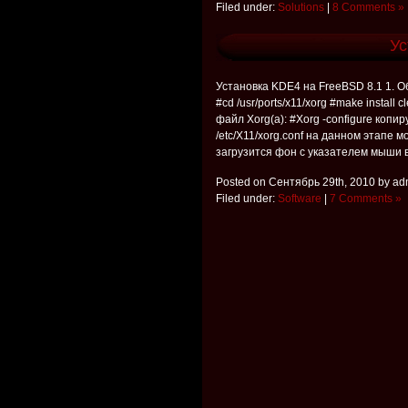
Filed under:
Solutions
|
8 Comments »
Ус
Установка KDE4 на FreeBSD 8.1 1. О
#cd /usr/ports/x11/xorg #make insta
файл Xorg(а): #Xorg -configure копи
/etc/X11/xorg.conf на данном этапе м
загрузится фон с указателем мыши в [
Posted on Сентябрь 29th, 2010 by ad
Filed under:
Software
|
7 Comments »