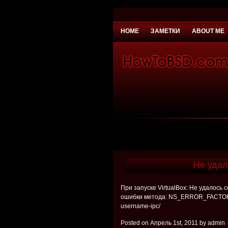
HOME
ЗАМЕТКИ
ABOUT ME
You need to be
Payday Loans UK
Why 
Не удал
При запуске VirtualBox: Не удалось
ошибки метода: NS_ERROR_FACTORY
username-ipc/
Posted on Апрель 1st, 2011 by admin