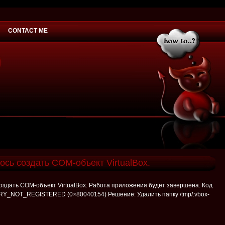
CONTACT ME
would you
ось создать COM-объект VirtualBox.
 создать COM-объект VirtualBox. Работа приложения будет завершена. Код
_NOT_REGISTERED (0×80040154) Решение: Удалить папку /tmp/.vbox-