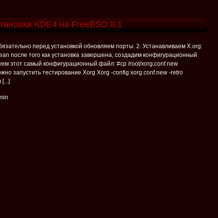
тановка KDE4 на FreeBSD 8.1
бязательно перед установкой обновляем порты. 2. Устанавливаем X.org:
ll clean после того как установка завершена, создадим конфигурационный
руем этот самый конфигурационный файл: #cp /root/xorg.conf.new
ожно запустить тестирование Xorg Xorg -config xorg.conf.new -retro
...]
min