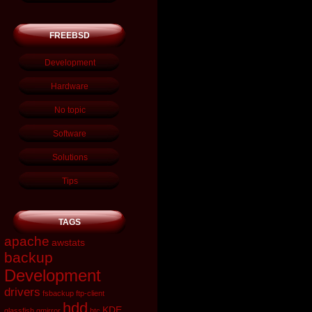
FREEBSD
Development
Hardware
No topic
Software
Solutions
Tips
TAGS
apache
awstats
backup
Development
drivers
fsbackup
ftp-client
hdd
KDE
glassfish
gmirror
htc