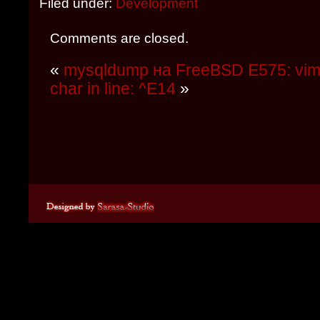
Filed under:
Development
Comments are closed.
«
mysqldump на FreeBSD
E575: vimi
char in line: ^E14
»