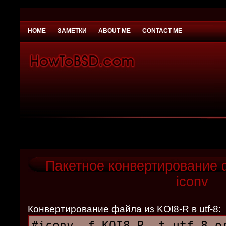
HOME
ЗАМЕТКИ
ABOUT ME
CONTACT ME
You need to be
Payday Loans UK
Why would you
Пакетное конвертирование 
iconv
Конвертирование файла из KOI8-R в utf-8:
#iconv -f KOI8-R -t utf-8 o