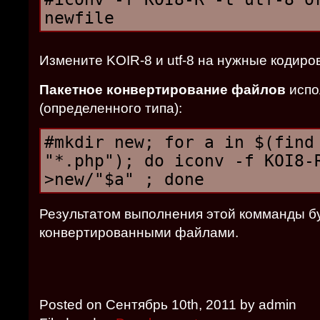
newfile
Измените KOIR-8 и utf-8 на нужные кодиров
Пакетное конвертирование файлов
испо
(определенного типа):
#mkdir new; for a in $(find
"*.php"); do iconv -f KOI8-
>new/"$a" ; done
Результатом выполнения этой комманды буд
конвертированными файлами.
Posted on Сентябрь 10th, 2011 by admin